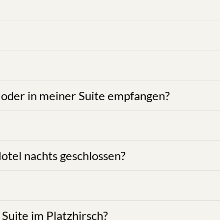
eb Platzhirsch gilt striktes Rauchverbot! Bei Nichteinh
des Gebäudes geraucht werden. Wir weisen darauf hin, da
fall durch die in allem Zimmer, Suiten und Allgemeinbe
 unvorsichtiges Handhaben keinen Fehlalarm auslösen. F
0,00 für einen Fehlalarm und das Ausrücken der Feuerw
e! In unmittelbarer Nähe des Platzhirsch befinden sich k
in Kufstein, welche sich zumeist im Zentrum von Kufstei
hrt: Marktgasse 2, Sonderkonditionen für Platzhirsch Gä
nung zum Platzhirsch: 150 Meter (3 Gehminuten); KFZ-Ke
mern und Suiten ist nicht gestattet. Externen Gästen i
er persönlichen Zutrittskarten oder Codes für Zimmer un
itere Informationen zum Thema parken finden Sie
hier
ausführende Personen werden des Hauses verwiesen!
Zimmerkarte 24 Stunden rund um die Uhr zugänglich. Im S
lten! Weiters bitten wir Sie in und außerhalb der Zim
cksicht zu nehmen. Partys oder Veranstaltungen in den