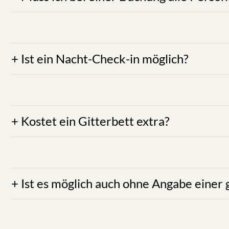
ANTWORT:
Ja unbedingt! Wenn das Zimmer oder die
die Einheit nur für eine Person hergerichtet. Au
ANTWORT:
Mit einem Check-in bis 21.00 Uhr möch
garantieren unseren Gästen außerdem einen persön
können. Wir bemühen uns auch, rücksichtslose – spez
ANTWORT:
Ein Kleinkind (0–3 Jahre) kann koste
verrechnen wir einmalig € 15,00, unabhängig von 
Reinigung der Bet
ANTWORT:
Wir garantieren dem Gast mit Eingang d
kostenlo