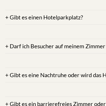
ANTWORT:
Im gesamten Hotel- und Gastronomiebetri
von € 150,00. Es darf ausschließlich außerhalb 
Brandmeldeanlage ausgestattet ist, welche im Brand
Feuerwehr meldet. Achten Sie darauf, dass Sie durch
wir die Kosten von € 45
ANTWORT:
Wir verfügen über keine Hotelparkplätz
selbstverständlich auch öffentliche Parkplätze 
Empfehlung Parkgarage:
Kultur Quartier, Einfa
Platzhirsch Kufstein; Entfer
ANTWORT:
Das Empfangen von Besuchern in den Zim
übernachten und diese zu nutzen. Die Weitergabe d
We
ANTWORT:
Das Hotel ist mit Ihrer persönlichen 
Nachtruhe zwischen 22:00 und 07:00 Uhr einzuha
anzupassen und auf Ihre Mitbewohner Rü