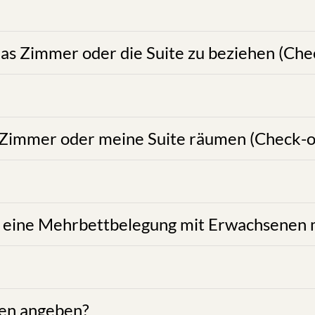
nen ab 13.00 Uhr am Anreietag zur Verfügung. Sie erhalt
ge im Hotel im Zeitraum von 13:00 - 21.00 Uhr. Frühere
möglich (Aufpreis € 25,00)!
tetem Check- out bitten wir Sie zu berücksichtigen, das
ne Gültigkeit verliert. Späterer Check-out nur nach Abs
en in der Junior und Excutive Suite. Wir sind sehr bemü
esitteten Umfeldes. Mehrbettbelegungen mit mehreren E
und Feierabsichten. Mehrere Personen auf weniger Zimme