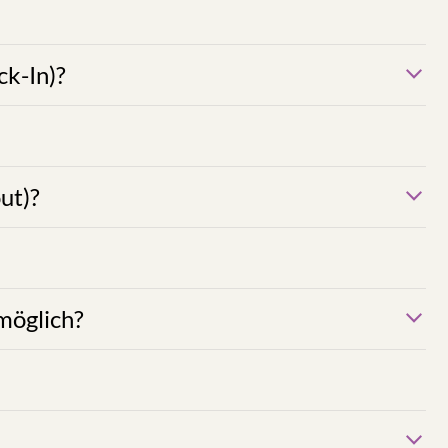
en am Tag der Anreise Ihre persönliche Zutrittskarte
s oder späteres Check-In ist nur nach Absprache und
s wir Ihr Zimmer oder Suite räumen müssen und die
prache möglich (Aufpreis € 25,00 bis 13.00 Uhr)!
ht, unseren Gästen Qualität zu garantieren, auch im
rwachsenen pro Zimmer oder Suite führen oft zu
rfläche bewirken überdies eine erhöhte Abnutzung