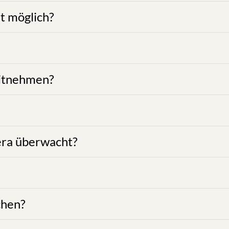
sind Early-Check-in (vor 13.00 Uhr) und Late-Check-out
verständlich möglich, Ihr Gepäck zwischenzeitlich bei un
 und Haustiere im Hotel- und Gastronmiebetrieb Platzh
00 pro Nacht und Hund erlaubt - wir bitten um Verständ
iche zu Ihrer und unserer Sicherheit im Rahmen der ges