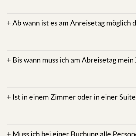
ANTWORT:
Ihr gebuchtes Zimmer oder Suite steht Ih
für Ihr Zimmer oder Ihre Suite von unserem Concier
ANTWORT:
bis spätestens 11:00 Uhr! Bei verspä
Schlüsselkarte am Abreisetag nach 11:00 Uhr sei
ANTWORT:
Nein, grundsätzlich nicht - mit Ausnahm
Sinne einer angenehmen Nachtruhe oder eines g
Gruppenbildungen, teils mit lautstarken Party- 